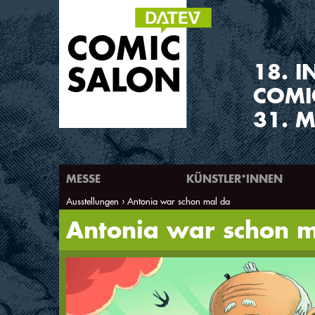
1
8
.
I
COMI
31. M
MESSE
KÜNSTLER*INNEN
Ausstellungen
Antonia war schon mal da
Sie sind hier
Antonia war schon m