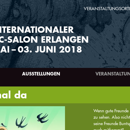
VERANSTALTUNGSORT
NTERNATIONALER
C-SALON ERLANGEN
AI
–
03. JUNI 2018
AUSSTELLUNGEN
VERANSTALTU
al da
Wenn gute Freunde r
zu sehen. Also nicht
seine Freunde Bunts
auch mitkommt?