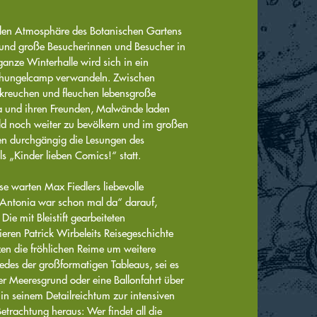
llen Atmosphäre des Botanischen Gartens
e und große Besucherinnen und Besucher in
ganze Winterhalle wird sich in ein
chungelcamp verwandeln. Zwischen
 kreuchen und fleuchen lebensgroße
a und ihren Freunden, Malwände laden
ld noch weiter zu bevölkern und im großen
den durchgängig die Lesungen des
s „Kinder lieben Comics!“ statt.
sse warten Max Fiedlers liebevolle
„Antonia war schon mal da“ darauf,
Die mit Bleistift gearbeiteten
ieren Patrick Wirbeleits Reisegeschichte
zen die fröhlichen Reime um weitere
des der großformatigen Tableaus, sei es
der Meeresgrund oder eine Ballonfahrt über
 in seinem Detailreichtum zur intensiven
etrachtung heraus: Wer findet all die