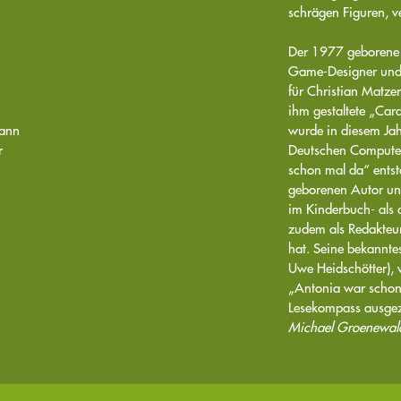
schrägen Figuren, 
Der 1977 geborene M
Game-Designer und K
für Christian Matze
ihm gestaltete „Card
kann
wurde in diesem Jah
r
Deutschen Computer
schon mal da“ ents
geborenen Autor und 
im Kinderbuch- als 
zudem als Redakteu
hat. Seine bekannte
Uwe Heidschötter), 
„Antonia war schon
Lesekompass ausgez
Michael Groenewal