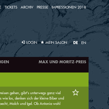
E
TICKETS
ARCHIV
PRESSE
IMPRESSIONEN 2018
DE
LOGIN
MEIN SALON
EN
NGEN
MAX UND MORITZ-PREIS
eisen gehen, gibt's unterwegs ganz viel
s wie los, denken sich der kleine Biber und
pecht, Molch und Igel. Ob Antonia wohl