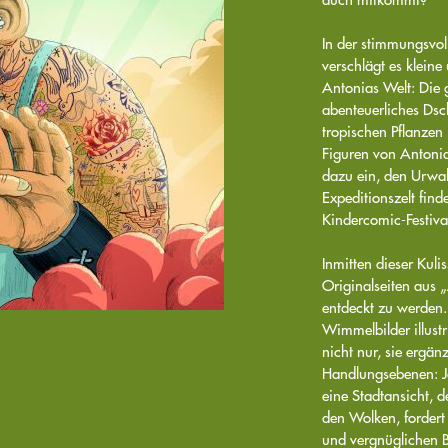
In der stimmungsvo
verschlägt es klein
Antonias Welt: Die 
abenteuerliches Ds
tropischen Pflanzen
Figuren von Antoni
dazu ein, den Urwa
Expeditionszelt fin
Kindercomic-Festival
Inmitten dieser Kuli
Originalseiten aus 
entdeckt zu werden. 
Wimmelbilder illustr
nicht nur, sie ergän
Handlungsebenen: Je
eine Stadtansicht, 
den Wolken, fordert
und vergnüglichen B