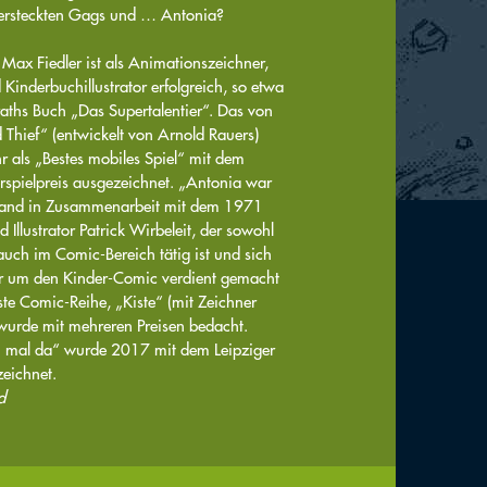
versteckten Gags und … Antonia?
ax Fiedler ist als Animationszeichner,
inderbuchillustrator erfolgreich, so etwa
raths Buch „Das Supertalentier“. Das von
 Thief“ (entwickelt von Arnold Rauers)
r als „Bestes mobiles Spiel“ mit dem
spielpreis ausgezeichnet. „Antonia war
tand in Zusammenarbeit mit dem 1971
Illustrator Patrick Wirbeleit, der sowohl
auch im Comic-Bereich tätig ist und sich
r um den Kinder-Comic verdient gemacht
ste Comic-Reihe, „Kiste“ (mit Zeichner
wurde mit mehreren Preisen bedacht.
 mal da“ wurde 2017 mit dem Leipziger
eichnet.
d