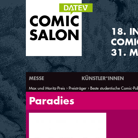
1
8
.
I
COMI
31. M
MESSE
KÜNSTLER*INNEN
Max und Moritz-Preis
Preisträger
Beste studentische Comic-Pub
Sie sind hier
Paradies