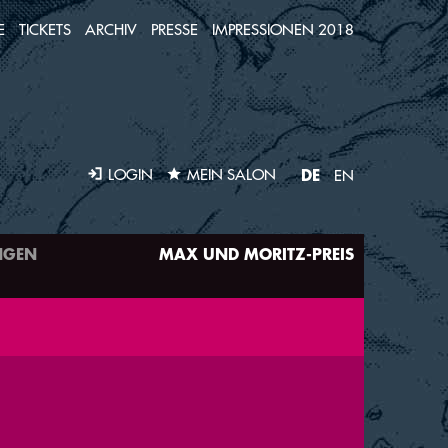
E
TICKETS
ARCHIV
PRESSE
IMPRESSIONEN 2018
DE
LOGIN
MEIN SALON
EN
NGEN
MAX UND MORITZ-PREIS