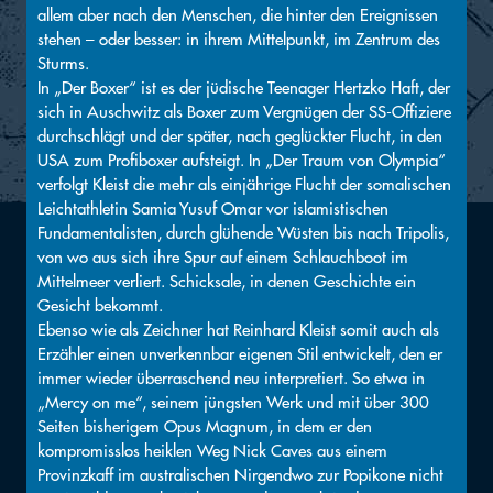
allem aber nach den Menschen, die hinter den Ereignissen
stehen – oder besser: in ihrem Mittelpunkt, im Zentrum des
Sturms.
In „Der Boxer“ ist es der jüdische Teenager Hertzko Haft, der
sich in Auschwitz als Boxer zum Vergnügen der SS-Offiziere
durchschlägt und der später, nach geglückter Flucht, in den
USA zum Profiboxer aufsteigt. In „Der Traum von Olympia“
verfolgt Kleist die mehr als einjährige Flucht der somalischen
Leichtathletin Samia Yusuf Omar vor islamistischen
Fundamentalisten, durch glühende Wüsten bis nach Tripolis,
von wo aus sich ihre Spur auf einem Schlauchboot im
Mittelmeer verliert. Schicksale, in denen Geschichte ein
Gesicht bekommt.
Ebenso wie als Zeichner hat Reinhard Kleist somit auch als
Erzähler einen unverkennbar eigenen Stil entwickelt, den er
immer wieder überraschend neu interpretiert. So etwa in
„Mercy on me“, seinem jüngsten Werk und mit über 300
Seiten bisherigem Opus Magnum, in dem er den
kompromisslos heiklen Weg Nick Caves aus einem
Provinzkaff im australischen Nirgendwo zur Popikone nicht