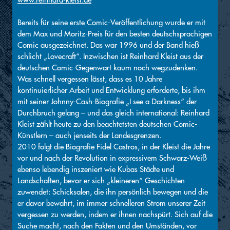
Bereits für seine erste Comic-Veröffentlichung wurde er mit
dem Max und Moritz-Preis für den besten deutschsprachigen
Comic ausgezeichnet. Das war 1996 und der Band hieß
schlicht „Lovecraft“. Inzwischen ist Reinhard Kleist aus der
deutschen Comic-Gegenwart kaum noch wegzudenken.
Was schnell vergessen lässt, dass es 10 Jahre
kontinuierlicher Arbeit und Entwicklung erforderte, bis ihm
mit seiner Johnny-Cash-Biografie „I see a Darkness“ der
Durchbruch gelang – und das gleich international: Reinhard
Kleist zählt heute zu den beachtetsten deutschen Comic-
Künstlern – auch jenseits der Landesgrenzen.
2010 folgt die Biografie Fidel Castros, in der Kleist die Jahre
vor und nach der Revolution in expressivem Schwarz-Weiß
ebenso lebendig inszeniert wie Kubas Städte und
Landschaften, bevor er sich „kleineren“ Geschichten
zuwendet: Schicksalen, die ihn persönlich bewegen und die
er davor bewahrt, im immer schnelleren Strom unserer Zeit
vergessen zu werden, indem er ihnen nachspürt. Sich auf die
Suche macht, nach den Fakten und den Umständen, vor