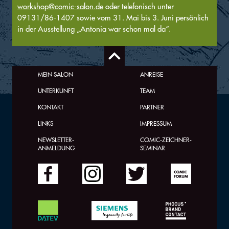
workshop@comic-salon.de
oder telefonisch unter
09131/86-1407 sowie vom 31. Mai bis 3. Juni persönlich
in der Ausstellung „Antonia war schon mal da“.
MEIN SALON
ANREISE
UNTERKUNFT
TEAM
KONTAKT
PARTNER
LINKS
IMPRESSUM
NEWSLETTER-
COMIC-ZEICHNER-
ANMELDUNG
SEMINAR