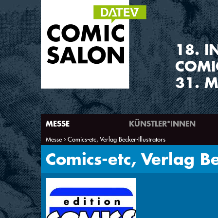
1
8
.
I
COMI
31. M
MESSE
KÜNSTLER*INNEN
Messe
Comics-etc, Verlag Becker-Illustrators
Sie sind hier
Comics-etc, Verlag Be