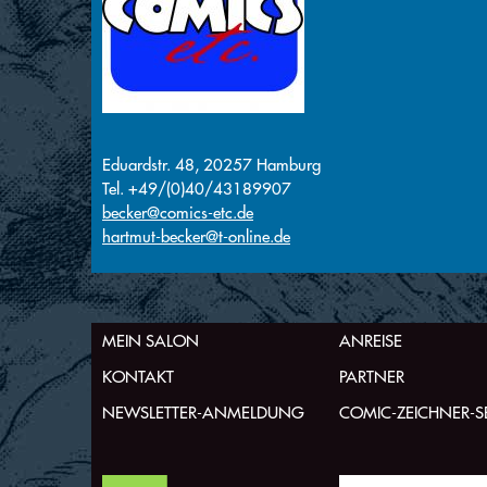
Eduardstr. 48, 20257 Hamburg
Tel. +49/(0)40/43189907
becker@comics-etc.de
hartmut-becker@t-online.de
MEIN SALON
ANREISE
KONTAKT
PARTNER
NEWSLETTER-ANMELDUNG
COMIC-ZEICHNER-