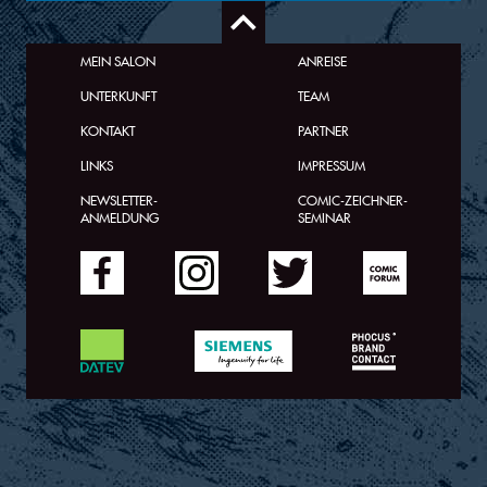
MEIN SALON
ANREISE
UNTERKUNFT
TEAM
KONTAKT
PARTNER
LINKS
IMPRESSUM
NEWSLETTER-
COMIC-ZEICHNER-
ANMELDUNG
SEMINAR