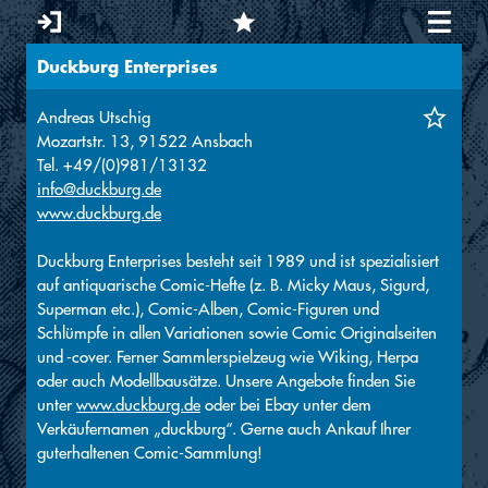
Duckburg Enterprises
Sie sind hier
Andreas Utschig
Mozartstr. 13, 91522 Ansbach
Tel. +49/(0)981/13132
info@duckburg.de
www.duckburg.de
Duckburg Enterprises besteht seit 1989 und ist spezialisiert
auf antiquarische Comic-Hefte (z. B. Micky Maus, Sigurd,
Superman etc.), Comic-Alben, Comic-Figuren und
Schlümpfe in allen Variationen sowie Comic Originalseiten
und -cover. Ferner Sammlerspielzeug wie Wiking, Herpa
oder auch Modellbausätze. Unsere Angebote finden Sie
unter
www.duckburg.de
oder bei Ebay unter dem
Verkäufernamen „duckburg“. Gerne auch Ankauf Ihrer
guterhaltenen Comic-Sammlung!