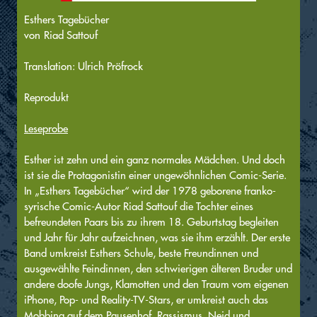
Esthers Tagebücher
von
Riad Sattouf
Translation: Ulrich Pröfrock
Reprodukt
Leseprobe
Esther ist zehn und ein ganz normales Mädchen. Und doch
ist sie die Protagonistin einer ungewöhnlichen Comic-Serie.
In „Esthers Tagebücher“ wird der 1978 geborene franko-
syrische Comic-Autor Riad Sattouf die Tochter eines
befreundeten Paars bis zu ihrem 18. Geburtstag begleiten
und Jahr für Jahr aufzeichnen, was sie ihm erzählt. Der erste
Band umkreist Esthers Schule, beste Freundinnen und
ausgewählte Feindinnen, den schwierigen älteren Bruder und
andere doofe Jungs, Klamotten und den Traum vom eigenen
iPhone, Pop- und Reality-TV-Stars, er umkreist auch das
Mobbing auf dem Pausenhof, Rassismus, Neid und