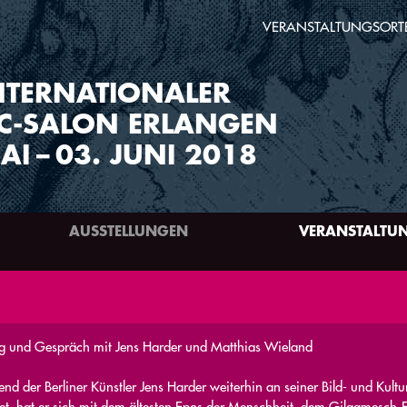
VERANSTALTUNGSORT
NTERNATIONALER
C-SALON ERLANGEN
AI
–
03. JUNI 2018
AUSSTELLUNGEN
VERANSTALTU
g und Gespräch mit Jens Harder und Matthias Wieland
nd der Berliner Künstler Jens Harder weiterhin an seiner Bild- und Kult
tet, hat er sich mit dem ältesten Epos der Menschheit, dem Gilgamesch-E