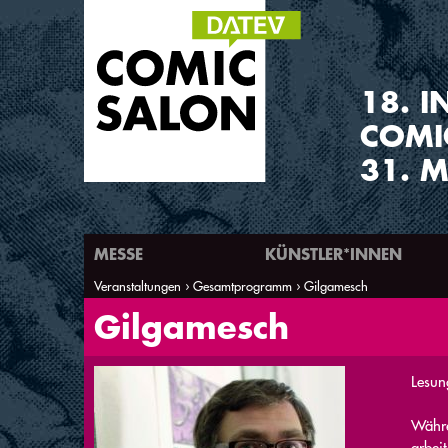
1
8
.
I
COMI
31. M
MESSE
KÜNSTLER*INNEN
Veranstaltungen
Gesamtprogramm
Gilgamesch
Sie sind hier
Gilgamesch
Lesun
Währe
arbei