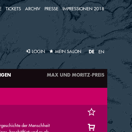
E
TICKETS
ARCHIV
PRESSE
IMPRESSIONEN 2018
DE
LOGIN
MEIN SALON
EN
NGEN
MAX UND MORITZ-PREIS
urgeschichte der Menschheit
pos, beschäftigt und es als