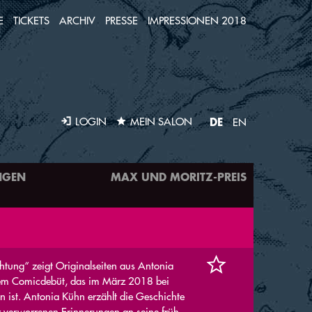
E
TICKETS
ARCHIV
PRESSE
IMPRESSIONEN 2018
DE
LOGIN
MEIN SALON
EN
NGEN
MAX UND MORITZ-PREIS
chtung“ zeigt Originalseiten aus Antonia
em Comicdebüt, das im März 2018 bei
n ist. Antonia Kühn erzählt die Geschichte
r verworrenen Erinnerungen an seine früh