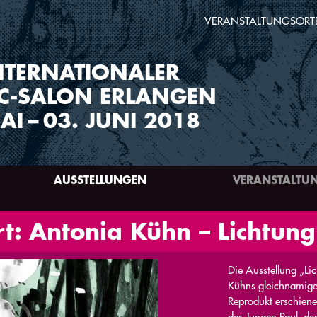
VERANSTALTUNGSORT
NTERNATIONALER
C-SALON ERLANGEN
AI
–
03. JUNI 2018
AUSSTELLUNGEN
VERANSTALTU
t: Antonia Kühn – Lichtung
Die Ausstellung „Li
Kühns gleichnamig
Reprodukt erschiene
des Jungen Paul, de