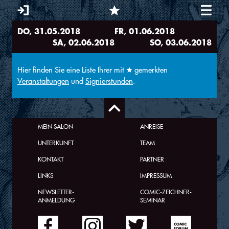
DO
, 31.05.2018
FR
, 01.06.2018
Sie sind hier
SA
, 02.06.2018
SO
, 03.06.2018
Hier finden Sie eine Liste Ihrer mit
gemerkten
Veranstaltungen
und
Signierstunden
.
MEIN SALON
ANREISE
UNTERKUNFT
TEAM
KONTAKT
PARTNER
LINKS
IMPRESSUM
NEWSLETTER-
COMIC-ZEICHNER-
ANMELDUNG
SEMINAR