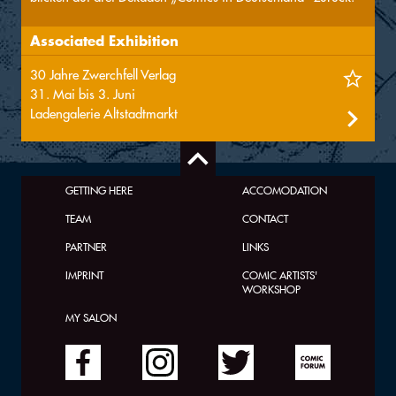
Associated Exhibition
30 Jahre Zwerchfell Verlag
31. Mai bis 3. Juni
Ladengalerie Altstadtmarkt
GETTING HERE
ACCOMODATION
TEAM
CONTACT
PARTNER
LINKS
IMPRINT
COMIC ARTISTS'
WORKSHOP
MY SALON