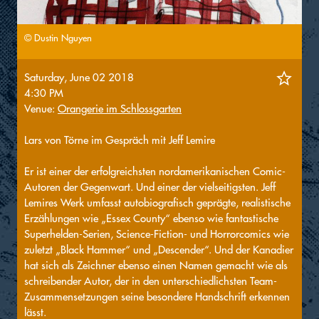
© Dustin Nguyen
Saturday, June 02 2018
4:30 PM
Venue:
Orangerie im Schlossgarten
Lars von Törne im Gespräch mit Jeff Lemire
Er ist einer der erfolgreichsten nordamerikanischen Comic-
Autoren der Gegenwart. Und einer der vielseitigsten. Jeff
Lemires Werk umfasst autobiografisch geprägte, realistische
Erzählungen wie „Essex County“ ebenso wie fantastische
Superhelden-Serien, Science-Fiction- und Horrorcomics wie
zuletzt „Black Hammer“ und „Descender“. Und der Kanadier
hat sich als Zeichner ebenso einen Namen gemacht wie als
schreibender Autor, der in den unterschiedlichsten Team-
Zusammensetzungen seine besondere Handschrift erkennen
lässt.