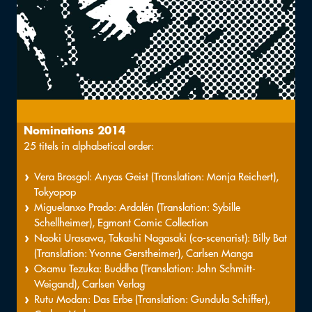
Nominations 2014
25 titels in alphabetical order:
Vera Brosgol: Anyas Geist (Translation: Monja Reichert),
Tokyopop
Miguelanxo Prado: Ardalén (Translation: Sybille
Schellheimer), Egmont Comic Collection
Naoki Urasawa, Takashi Nagasaki (co-scenarist): Billy Bat
(Translation: Yvonne Gerstheimer), Carlsen Manga
Osamu Tezuka: Buddha (Translation: John Schmitt-
Weigand), Carlsen Verlag
Rutu Modan: Das Erbe (Translation: Gundula Schiffer),