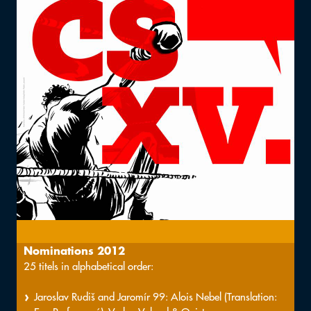
Nominations 2012
25 titels in alphabetical order:
Jaroslav Rudiš and Jaromír 99: Alois Nebel (Translation: