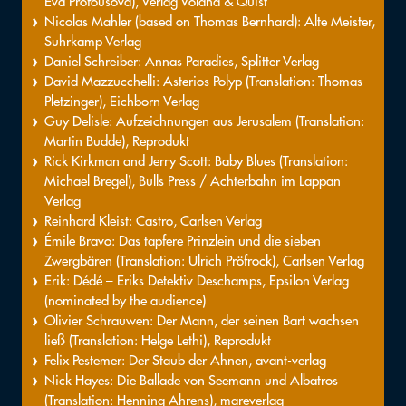
Eva Profousová), Verlag Voland & Quist
Nicolas Mahler (based on Thomas Bernhard): Alte Meister,
Suhrkamp Verlag
Daniel Schreiber: Annas Paradies, Splitter Verlag
David Mazzucchelli: Asterios Polyp (Translation: Thomas
Pletzinger), Eichborn Verlag
Guy Delisle: Aufzeichnungen aus Jerusalem (Translation:
Martin Budde), Reprodukt
Rick Kirkman and Jerry Scott: Baby Blues (Translation:
Michael Bregel), Bulls Press / Achterbahn im Lappan
Verlag
Reinhard Kleist: Castro, Carlsen Verlag
Émile Bravo: Das tapfere Prinzlein und die sieben
Zwergbären (Translation: Ulrich Pröfrock), Carlsen Verlag
Erik: Dédé – Eriks Detektiv Deschamps, Epsilon Verlag
(nominated by the audience)
Olivier Schrauwen: Der Mann, der seinen Bart wachsen
ließ (Translation: Helge Lethi), Reprodukt
Felix Pestemer: Der Staub der Ahnen, avant-verlag
Nick Hayes: Die Ballade von Seemann und Albatros
(Translation: Henning Ahrens), mareverlag