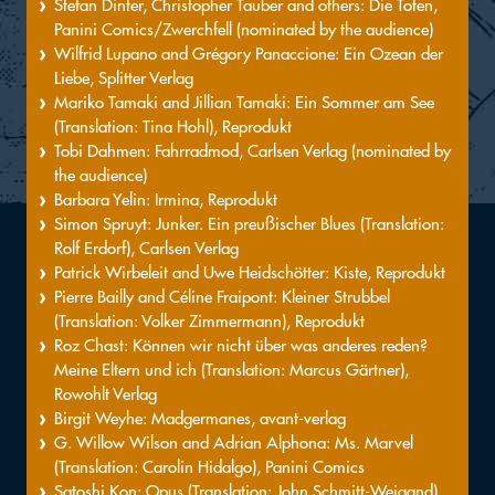
Stefan Dinter, Christopher Tauber and others: Die Toten,
Panini Comics/Zwerchfell (nominated by the audience)
Wilfrid Lupano and Grégory Panaccione: Ein Ozean der
Liebe, Splitter Verlag
Mariko Tamaki and Jillian Tamaki: Ein Sommer am See
(Translation: Tina Hohl), Reprodukt
Tobi Dahmen: Fahrradmod, Carlsen Verlag (nominated by
the audience)
Barbara Yelin: Irmina, Reprodukt
Simon Spruyt: Junker. Ein preußischer Blues (Translation:
Rolf Erdorf), Carlsen Verlag
Patrick Wirbeleit and Uwe Heidschötter: Kiste, Reprodukt
Pierre Bailly and Céline Fraipont: Kleiner Strubbel
(Translation: Volker Zimmermann), Reprodukt
Roz Chast: Können wir nicht über was anderes reden?
Meine Eltern und ich (Translation: Marcus Gärtner),
Rowohlt Verlag
Birgit Weyhe: Madgermanes, avant-verlag
G. Willow Wilson and Adrian Alphona: Ms. Marvel
(Translation: Carolin Hidalgo), Panini Comics
Satoshi Kon: Opus (Translation: John Schmitt-Weigand),