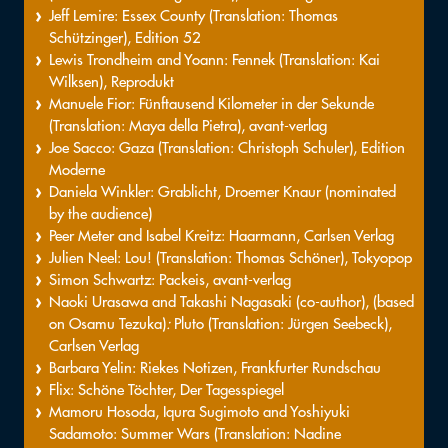
Jeff Lemire: Essex County (Translation: Thomas
Schützinger), Edition 52
Lewis Trondheim and Yoann: Fennek (Translation: Kai
Wilksen), Reprodukt
Manuele Fior: Fünftausend Kilometer in der Sekunde
(Translation: Maya della Pietra), avant-verlag
Joe Sacco: Gaza (Translation: Christoph Schuler), Edition
Moderne
Daniela Winkler: Grablicht, Droemer Knaur (nominated
by the audience)
Peer Meter and Isabel Kreitz: Haarmann, Carlsen Verlag
Julien Neel: Lou! (Translation: Thomas Schöner), Tokyopop
Simon Schwartz: Packeis, avant-verlag
Naoki Urasawa and Takashi Nagasaki (co-author), (based
on Osamu Tezuka)
:
Pluto (Translation: Jürgen Seebeck),
Carlsen Verlag
Barbara Yelin: Riekes Notizen, Frankfurter Rundschau
Flix: Schöne Töchter, Der Tagesspiegel
Mamoru Hosoda, Iqura Sugimoto and Yoshiyuki
Sadamoto: Summer Wars (Translation: Nadine