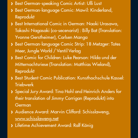
Best German-speaking Comic Artist: Ulli Lust
Best German-language Comic: Mawil: Kinderland,
Reprodukt
Best International Comic in German: Naoki Urasawa,
Takashi Nagasaki (co-secenarist)
:
Billy Bat (Translation:
Yvonne Gerstheimer), Carlsen Manga
Best German-language Comic Strip: 18 Metzger: Totes
Meer, Jungle World / Ventil Verlag
Best Comic for Children: Luke Pearson: Hilda und der
Mitternachtsriese (Translation: Matthias Wieland),
Reprodukt
Best Student Comic Publication: Kunsthochschule Kassel:
Triebwerk
Special Jury Award: Tina Hohl and Heinrich Anders for
their translation of Jimmy Corrigan (Reprodukt) into
German
Audience Award: Marvin Clifford: Schisslaweng,
www.schisslaweng.net
Lifetime Achievement Award: Ralf König