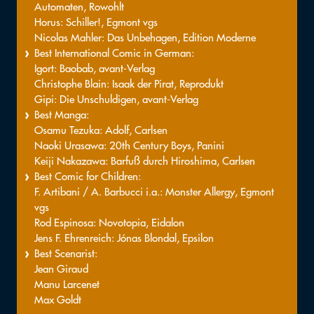
Automaten, Rowohlt
Horus: Schiller!, Egmont vgs
Nicolas Mahler: Das Unbehagen, Edition Moderne
Best International Comic in German:
Igort: Baobab, avant-Verlag
Christophe Blain: Isaak der Pirat, Reprodukt
Gipi: Die Unschuldigen, avant-Verlag
Best Manga:
Osamu Tezuka: Adolf, Carlsen
Naoki Urasawa: 20th Century Boys, Panini
Keiji Nakazawa: Barfuß durch Hiroshima, Carlsen
Best Comic for Children:
F. Artibani / A. Barbucci i.a.: Monster Allergy, Egmont
vgs
Rod Espinosa: Novotopia, Eidalon
Jens F. Ehrenreich: Jónas Blondal, Epsilon
Best Scenarist:
Jean Giraud
Manu Larcenet
Max Goldt