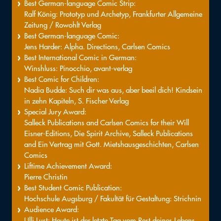
Best German-language Comic Strip:
Ralf König: Prototyp und Archetyp, Frankfurter Allgemeine
Zeitung / Rowohlt Verlag
Best German-language Comic:
Jens Harder: Alpha. Directions, Carlsen Comics
Best International Comic in German:
Winshluss: Pinocchio, avant-verlag
Best Comic for Children:
Nadia Budde: Such dir was aus, aber beeil dich! Kindsein
in zehn Kapiteln, S. Fischer Verlag
Special Jury Award:
Salleck Publications and Carlsen Comics for their Will
Eisner-Editions, Die Spirit Archive, Salleck Publications
and Ein Vertrag mit Gott. Mietshausgeschichten, Carlsen
Comics
Liftime Achievement Award:
Pierre Christin
Best Student Comic Publication:
Hochschule Augsburg / Fakultät für Gestaltung: Strichnin
Audience Award:
Ulli Lust: Heute ist der letzte Tag vom Rest deines Lebens,