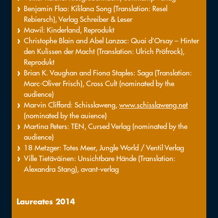
Benjamin Flao: Kililana Song (Translation: Resel
Rebiersch), Verlag Schreiber & Leser
Mawil: Kinderland, Reprodukt
Christophe Blain and Abel Lanzac: Quai d’Orsay – Hinter
den Kulissen der Macht (Translation: Ulrich Pröfrock),
Reprodukt
Brian K. Vaughan and Fiona Staples: Saga (Translation:
Marc-Oliver Frisch), Cross Cult (nominated by the
audience)
Marvin Clifford: Schisslaweng,
www.schisslaweng.net
(nominated by the auience)
Martina Peters: TEN, Cursed Verlag (nominated by the
audience)
18 Metzger: Totes Meer, Jungle World / Ventil Verlag
Ville Tietäväinen: Unsichtbare Hände (Translation:
Alexandra Stang), avant-verlag
Laureates 2014